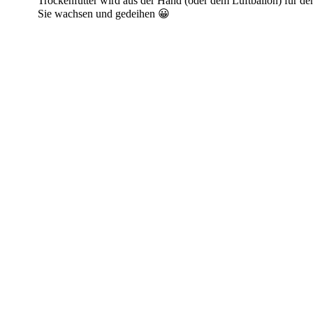
Trockenfutter wird aus der Hand (oder dem Luftballon) für d
Sie wachsen und gedeihen 😀