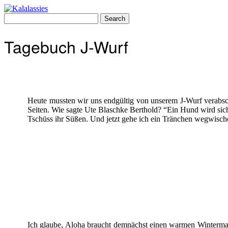
Skip
to
Search
content
for:
Tagebuch J-Wurf
Heute mussten wir uns endgültig von unserem J-Wurf verabschi
Seiten. Wie sagte Ute Blaschke Berthold? “Ein Hund wird sic
Tschüss ihr Süßen. Und jetzt gehe ich ein Tränchen wegwisc
Ich glaube, Aloha braucht demnächst einen warmen Wintermant