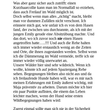
Was aber ganz sicher auch zutrifft: einen
Kurzhaarcollie kann man im Normalfall so erziehen,
dass auch Freilauf im Wald möglich ist.
Doch selbst wenn man alles „richtig” macht, bleibt
man vor dummen Zufällen nicht verschont. Ich
erinnere mich gut, wie unfair ich es von dem Hasen
fand, der zwischen uns durchrannte, als ich mit der
jungen Emily gerade eine Absitzübung machte. Und
das dort, wo ich zuvor noch
nie
einen Hasen
angetroffen hatte…..!!! Und auch die Rehe halten
sich immer wieder erstaunlich wenig an die Zeiten
und Orte, die ihnen zugestanden werden. Selbst wenn
ich die Dämmerung im Wald vermeide, treffe ich sie
immer wieder völlig unerwartet an.
Unsere Wälder hier sind sehr wildreich. Wenn ich
wollte, könnte ich auf jedem Spaziergang Rehe
sehen. Begegnungen bleiben also nicht aus und da
ich freilaufende Hunde haben will, war es mir nach
meinen Erfahrungen mit Emily äußerst wichtig, mit
Maja präventiv zu arbeiten. Darum möchte ich hier
ein paar Punkte auflisten, die einem das Leben
leichter machen, wenn der Hund seine ersten
Wildbegegnungen haben wird:
Zuerst einmal sollte man sich nie in der Sicherheit