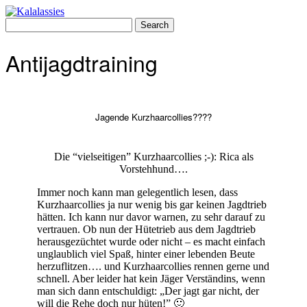
Skip
to
Search
content
for:
Antijagdtraining
Jagende Kurzhaarcollies????
Die “vielseitigen” Kurzhaarcollies ;-): Rica als
Vorstehhund….
Immer noch kann man gelegentlich lesen, dass
Kurzhaarcollies ja nur wenig bis gar keinen Jagdtrieb
hätten. Ich kann nur davor warnen, zu sehr darauf zu
vertrauen. Ob nun der Hütetrieb aus dem Jagdtrieb
herausgezüchtet wurde oder nicht – es macht einfach
unglaublich viel Spaß, hinter einer lebenden Beute
herzuflitzen…. und Kurzhaarcollies rennen gerne und
schnell. Aber leider hat kein Jäger Verständins, wenn
man sich dann entschuldigt: „Der jagt gar nicht, der
will die Rehe doch nur hüten!” 🙂