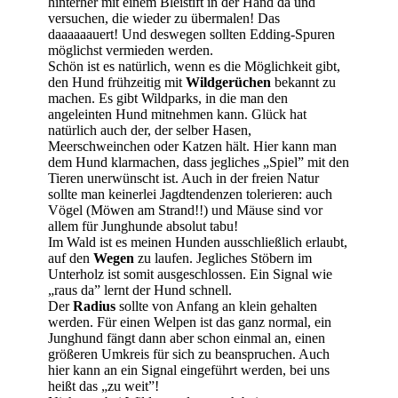
hinterher mit einem Bleistift in der Hand da und
versuchen, die wieder zu übermalen! Das
daaaaaauert! Und deswegen sollten Edding-Spuren
möglichst vermieden werden.
Schön ist es natürlich, wenn es die Möglichkeit gibt,
den Hund frühzeitig mit
Wildgerüchen
bekannt zu
machen. Es gibt Wildparks, in die man den
angeleinten Hund mitnehmen kann. Glück hat
natürlich auch der, der selber Hasen,
Meerschweinchen oder Katzen hält. Hier kann man
dem Hund klarmachen, dass jegliches „Spiel” mit den
Tieren unerwünscht ist. Auch in der freien Natur
sollte man keinerlei Jagdtendenzen tolerieren: auch
Vögel (Möwen am Strand!!) und Mäuse sind vor
allem für Junghunde absolut tabu!
Im Wald ist es meinen Hunden ausschließlich erlaubt,
auf den
Wegen
zu laufen. Jegliches Stöbern im
Unterholz ist somit ausgeschlossen. Ein Signal wie
„raus da” lernt der Hund schnell.
Der
Radius
sollte von Anfang an klein gehalten
werden. Für einen Welpen ist das ganz normal, ein
Junghund fängt dann aber schon einmal an, einen
größeren Umkreis für sich zu beanspruchen. Auch
hier kann an ein Signal eingeführt werden, bei uns
heißt das „zu weit”!