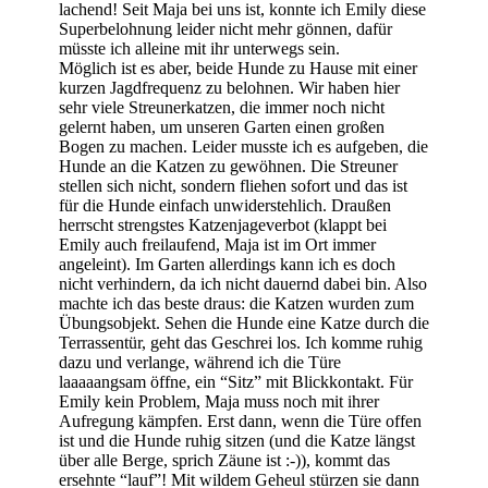
lachend! Seit Maja bei uns ist, konnte ich Emily diese
Superbelohnung leider nicht mehr gönnen, dafür
müsste ich alleine mit ihr unterwegs sein.
Möglich ist es aber, beide Hunde zu Hause mit einer
kurzen Jagdfrequenz zu belohnen. Wir haben hier
sehr viele Streunerkatzen, die immer noch nicht
gelernt haben, um unseren Garten einen großen
Bogen zu machen. Leider musste ich es aufgeben, die
Hunde an die Katzen zu gewöhnen. Die Streuner
stellen sich nicht, sondern fliehen sofort und das ist
für die Hunde einfach unwiderstehlich. Draußen
herrscht strengstes Katzenjageverbot (klappt bei
Emily auch freilaufend, Maja ist im Ort immer
angeleint). Im Garten allerdings kann ich es doch
nicht verhindern, da ich nicht dauernd dabei bin. Also
machte ich das beste draus: die Katzen wurden zum
Übungsobjekt. Sehen die Hunde eine Katze durch die
Terrassentür, geht das Geschrei los. Ich komme ruhig
dazu und verlange, während ich die Türe
laaaaangsam öffne, ein “Sitz” mit Blickkontakt. Für
Emily kein Problem, Maja muss noch mit ihrer
Aufregung kämpfen. Erst dann, wenn die Türe offen
ist und die Hunde ruhig sitzen (und die Katze längst
über alle Berge, sprich Zäune ist :-)), kommt das
ersehnte “lauf”! Mit wildem Geheul stürzen sie dann