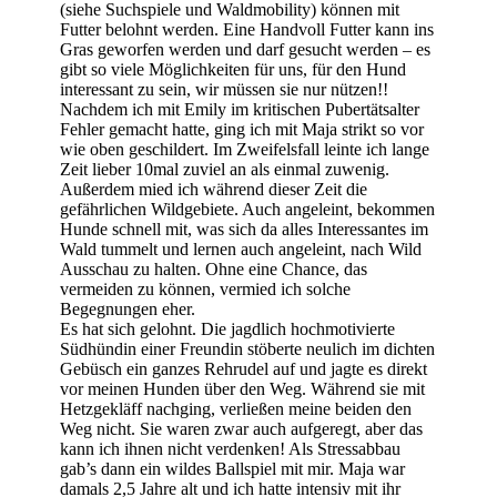
(siehe Suchspiele und Waldmobility) können mit
Futter belohnt werden. Eine Handvoll Futter kann ins
Gras geworfen werden und darf gesucht werden – es
gibt so viele Möglichkeiten für uns, für den Hund
interessant zu sein, wir müssen sie nur nützen!!
Nachdem ich mit Emily im kritischen Pubertätsalter
Fehler gemacht hatte, ging ich mit Maja strikt so vor
wie oben geschildert. Im Zweifelsfall leinte ich lange
Zeit lieber 10mal zuviel an als einmal zuwenig.
Außerdem mied ich während dieser Zeit die
gefährlichen Wildgebiete. Auch angeleint, bekommen
Hunde schnell mit, was sich da alles Interessantes im
Wald tummelt und lernen auch angeleint, nach Wild
Ausschau zu halten. Ohne eine Chance, das
vermeiden zu können, vermied ich solche
Begegnungen eher.
Es hat sich gelohnt. Die jagdlich hochmotivierte
Südhündin einer Freundin stöberte neulich im dichten
Gebüsch ein ganzes Rehrudel auf und jagte es direkt
vor meinen Hunden über den Weg. Während sie mit
Hetzgekläff nachging, verließen meine beiden den
Weg nicht. Sie waren zwar auch aufgeregt, aber das
kann ich ihnen nicht verdenken! Als Stressabbau
gab’s dann ein wildes Ballspiel mit mir. Maja war
damals 2,5 Jahre alt und ich hatte intensiv mit ihr