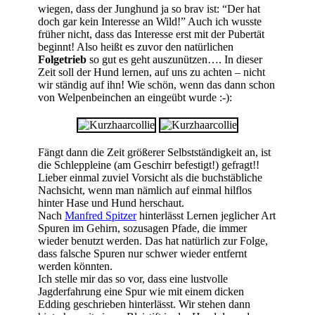
wiegen, dass der Junghund ja so brav ist: “Der hat
doch gar kein Interesse an Wild!” Auch ich wusste
früher nicht, dass das Interesse erst mit der Pubertät
beginnt! Also heißt es zuvor den natürlichen
Folgetrieb
so gut es geht auszunützen…. In dieser
Zeit soll der Hund lernen, auf uns zu achten – nicht
wir ständig auf ihn! Wie schön, wenn das dann schon
von Welpenbeinchen an eingeübt wurde :-):
Fängt dann die Zeit größerer Selbstständigkeit an, ist
die Schleppleine (am Geschirr befestigt!) gefragt!!
Lieber einmal zuviel Vorsicht als die buchstäbliche
Nachsicht, wenn man nämlich auf einmal hilflos
hinter Hase und Hund herschaut.
Nach
Manfred Spitzer
hinterlässt Lernen jeglicher Art
Spuren im Gehirn, sozusagen Pfade, die immer
wieder benutzt werden. Das hat natürlich zur Folge,
dass falsche Spuren nur schwer wieder entfernt
werden könnten.
Ich stelle mir das so vor, dass eine lustvolle
Jagderfahrung eine Spur wie mit einem dicken
Edding geschrieben hinterlässt. Wir stehen dann