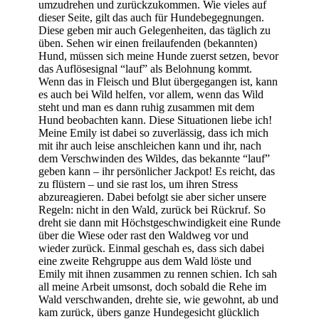
umzudrehen und zurückzukommen. Wie vieles auf
dieser Seite, gilt das auch für Hundebegegnungen.
Diese geben mir auch Gelegenheiten, das täglich zu
üben. Sehen wir einen freilaufenden (bekannten)
Hund, müssen sich meine Hunde zuerst setzen, bevor
das Auflösesignal “lauf” als Belohnung kommt.
Wenn das in Fleisch und Blut übergegangen ist, kann
es auch bei Wild helfen, vor allem, wenn das Wild
steht und man es dann ruhig zusammen mit dem
Hund beobachten kann. Diese Situationen liebe ich!
Meine Emily ist dabei so zuverlässig, dass ich mich
mit ihr auch leise anschleichen kann und ihr, nach
dem Verschwinden des Wildes, das bekannte “lauf”
geben kann – ihr persönlicher Jackpot! Es reicht, das
zu flüstern – und sie rast los, um ihren Stress
abzureagieren. Dabei befolgt sie aber sicher unsere
Regeln: nicht in den Wald, zurück bei Rückruf. So
dreht sie dann mit Höchstgeschwindigkeit eine Runde
über die Wiese oder rast den Waldweg vor und
wieder zurück. Einmal geschah es, dass sich dabei
eine zweite Rehgruppe aus dem Wald löste und
Emily mit ihnen zusammen zu rennen schien. Ich sah
all meine Arbeit umsonst, doch sobald die Rehe im
Wald verschwanden, drehte sie, wie gewohnt, ab und
kam zurück, übers ganze Hundegesicht glücklich