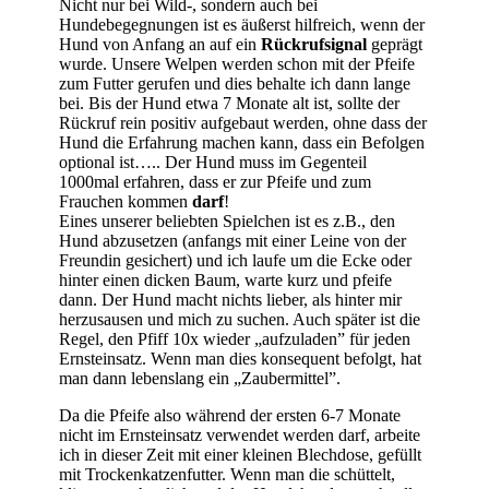
Nicht nur bei Wild-, sondern auch bei
Hundebegegnungen ist es äußerst hilfreich, wenn der
Hund von Anfang an auf ein
Rückrufsignal
geprägt
wurde. Unsere Welpen werden schon mit der Pfeife
zum Futter gerufen und dies behalte ich dann lange
bei. Bis der Hund etwa 7 Monate alt ist, sollte der
Rückruf rein positiv aufgebaut werden, ohne dass der
Hund die Erfahrung machen kann, dass ein Befolgen
optional ist….. Der Hund muss im Gegenteil
1000mal erfahren, dass er zur Pfeife und zum
Frauchen kommen
darf
!
Eines unserer beliebten Spielchen ist es z.B., den
Hund abzusetzen (anfangs mit einer Leine von der
Freundin gesichert) und ich laufe um die Ecke oder
hinter einen dicken Baum, warte kurz und pfeife
dann. Der Hund macht nichts lieber, als hinter mir
herzusausen und mich zu suchen. Auch später ist die
Regel, den Pfiff 10x wieder „aufzuladen” für jeden
Ernsteinsatz. Wenn man dies konsequent befolgt, hat
man dann lebenslang ein „Zaubermittel”.
Da die Pfeife also während der ersten 6-7 Monate
nicht im Ernsteinsatz verwendet werden darf, arbeite
ich in dieser Zeit mit einer kleinen Blechdose, gefüllt
mit Trockenkatzenfutter. Wenn man die schüttelt,