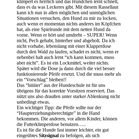
klimpert es herrlich und das Hundchen lernt schnell,
dass es da was Leckeres gibt. Mit diesem Rassellaut
kann ich nun in allen möglichen und unmöglichen
Situationen versuchen, den Hund zu mir zu locken,
auch wenn er momentan nichts anderes im Köpfchen
hat, als eine Spielrunde mit dem netten Hund da
vorne. Wenn er hört und umdreht – SUPER! Wenn
nicht, Pech gehabt, hinterher und abgeholt. Da ich
nicht vorhabe, lebenslang mit einer Klapperdose
durch den Wald zu laufen, schadet es nicht, wenn er
nebenbei halt auch lernt “ich kann kommen, muss
aber nicht”. Es ist ein Lockmittel, weiter nichts.
Später wird die Dose ja dann durch die viel besser
funktionierende Pfeife ersetzt. Und die muss mehr als
ein “Vorschlag” bleiben!!
Das “hiiiiier” aus der Hundeschule ist für uns
übrigens für das korrekte Vorsitzen reserviert. Das
nützt uns also draußen unter starker Ablenkung nicht
unbedingt etwas.
Ein wichtiger Tipp: die Pfeife sollte nur der
“Haupterziehungsberechtigte” in die Hand
bekommen. Die anderen, vor allem Kinder, können
die Futterklimperdose benutzen…..
Es ist für die Hunde fast immer leichter, ein gut
eingeübtes
Sitzsignal
zu befolgen, als sich