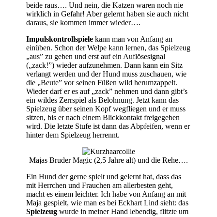
beide raus…. Und nein, die Katzen waren noch nie
wirklich in Gefahr! Aber gelernt haben sie auch nicht
daraus, sie kommen immer wieder….
Impulskontrollspiele
kann man von Anfang an
einüben. Schon der Welpe kann lernen, das Spielzeug
„aus” zu geben und erst auf ein Auflösesignal
(„zack!”) wieder aufzunehmen. Dann kann ein Sitz
verlangt werden und der Hund muss zuschauen, wie
die „Beute” vor seinen Füßen wild herumzappelt.
Wieder darf er es auf „zack” nehmen und dann gibt’s
ein wildes Zerrspiel als Belohnung. Jetzt kann das
Spielzeug über seinen Kopf wegfliegen und er muss
sitzen, bis er nach einem Blickkontakt freigegeben
wird. Die letzte Stufe ist dann das Abpfeifen, wenn er
hinter dem Spielzeug herrennt.
Majas Bruder Magic (2,5 Jahre alt) und die Rehe….
Ein Hund der gerne spielt und gelernt hat, dass das
mit Herrchen und Frauchen am allerbesten geht,
macht es einem leichter. Ich habe von Anfang an mit
Maja gespielt, wie man es bei Eckhart Lind sieht: das
Spielzeug
wurde in meiner Hand lebendig, flitzte um