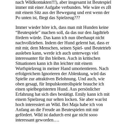
nach Wildkontakten!!!), aber insgesamt ist Beutespiel
immer mit einer Aufgabe verbunden. Wie wäre es zB
mit einem Sitz aus der Bewegung und erst wenn der
Po unten ist, fliegt das Spielzeug???
Immer wieder höre ich, dass man mit Hunden keine
“Beutespiele” machen soll, da das nur den Jagdtrieb
fördern würde. Das kann ich nun überhaupt nicht
nachvollziehen. Indem der Hund gelernt hat, dass er
mit mir, dem Menschen, seinen Spiel- und Beutetrieb
ausleben kann, werde ich auch unterwegs viel
interessanter für ihn bleiben. Auch in kritischen
Situationen kann ich ihn leichter mit einem
Wurfspielzeug in meiner Hand umorientieren. Nach
erfolgreichem Ignorieren der Ablenkung, wird das
Spielie zur attraktiven Belohnung. Und auch, wie
oben gesagt, für Impulskontrollspiele brauche ich
einen spielbegeisterten Hund. Aus persönlicher
Erfahrung hat sich dies bestätigt. Emily kann ich mit
einem Spielzeug nur selten locken. Sie aber war/ist
hoch interessiert an Wild. Bei Maja habe ich von
Anfang an die Freude an Beutespielen mit mir
gefördert. Wild ist dadurch erst gar nicht sooo
interessant geworden….