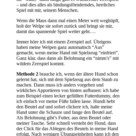
– und dies alles als bindungsförnderndes, herrliches
Spiel mit mir, seinem Menschen.
Wenn die Maus dann mal einen Meter weit weghüpft,
holt der Welpe sie sofort zurück und bringt sie mir,
damit das spannende Spiel weiter geht….
Immer höre ich mit einem Zerrspiel auf. Übrigens
haben meine Welpen ganz automatisch “Aus”
gemacht, wenn meine Hand mit Spielzeug “einfriert”.
Ganz klar, dass dann als Belohnung ein “nimm’s” mit
wildem Zerrspiel kommt.
Methode 2
brauche ich, wenn der ältere Hund schon
gelernt hat, sich mit dem Spielzeug aus dem Staub zu
machen. Dann muss ich anders vorgehen und
wirkliches Apportieren von hinten aufbauen: ich habe
zum Beispiel einen lecker gefüllten Futterdummy, den
ich einfach vor meine Füße fallen lasse. Hundi hebt
den Beutel auf und sofort clickere ich, halte meine
Hand unter die Schauze und fange den Beutel auf.
Als Belohnung gibt’s Futter, aus dem Beutel oder
meiner Tasche. Sehr schnell versteht der Hund, dass
der Click für das Ablegen des Beutels in meine Hand
erfolgt. Nach wenigen Übungseinheiten kann ich den