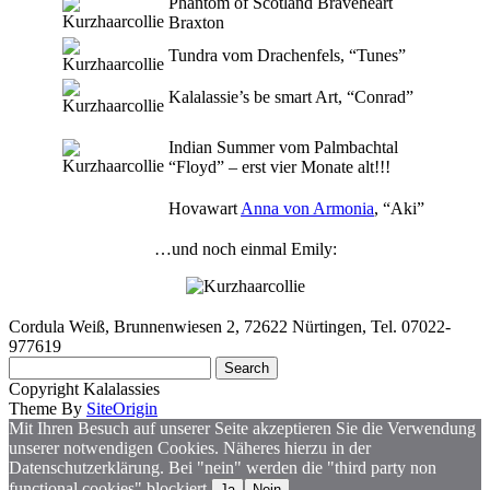
Phantom of Scotland Braveheart
Braxton
Tundra vom Drachenfels, “Tunes”
Kalalassie’s be smart Art, “Conrad”
Indian Summer vom Palmbachtal
“Floyd” – erst vier Monate alt!!!
Hovawart
Anna von Armonia
, “Aki”
…und noch einmal Emily:
Cordula Weiß, Brunnenwiesen 2, 72622 Nürtingen, Tel. 07022-
977619
Search
for:
Copyright Kalalassies
Theme By
SiteOrigin
Mit Ihren Besuch auf unserer Seite akzeptieren Sie die Verwendung
unserer notwendigen Cookies. Näheres hierzu in der
Datenschutzerklärung. Bei "nein" werden die "third party non
functional cookies" blockiert.
Ja
Nein