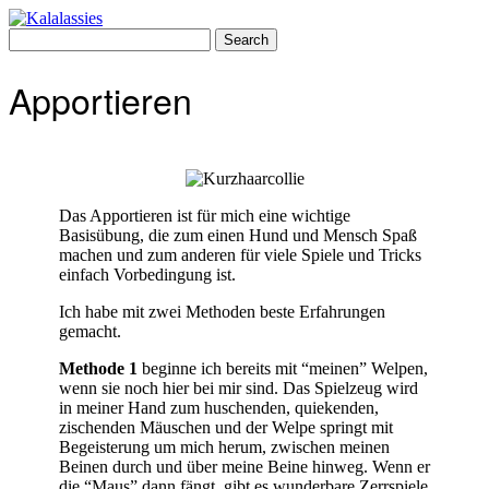
Skip
to
Search
content
for:
Apportieren
Das Apportieren ist für mich eine wichtige
Basisübung, die zum einen Hund und Mensch Spaß
machen und zum anderen für viele Spiele und Tricks
einfach Vorbedingung ist.
Ich habe mit zwei Methoden beste Erfahrungen
gemacht.
Methode 1
beginne ich bereits mit “meinen” Welpen,
wenn sie noch hier bei mir sind. Das Spielzeug wird
in meiner Hand zum huschenden, quiekenden,
zischenden Mäuschen und der Welpe springt mit
Begeisterung um mich herum, zwischen meinen
Beinen durch und über meine Beine hinweg. Wenn er
die “Maus” dann fängt, gibt es wunderbare Zerrspiele