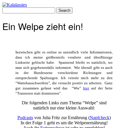
Skip
to
Search
content
for:
Ein Welpe zieht ein!
Inzwischen gibt es online so unendlich viele Informationen,
dass ich meine größtenteils veraltete und überflüssige
Linkseite gelöscht habe. Spannend bleibt es natürlich, wo
man sich gegebenenfalls informiert. Wie überall gibt es auch
in der Hundeszene verschiedene Richtungen und
entsprechende Spaltungen. Ich verorte mich mehr zu den
“Wattebauschwerfern”, die versucht positiv zu arbeiten. Ganz
gut zusammen gefasst wird das “Wie”
hier
auf der Seite
“Trainieren statt dominieren”.
Die folgenden Links zum Thema “Welpe” sind
natürlich nur eine kleine Auswahl:
Podcasts
von Julia Fritz zur Ernährung (
Napfcheck
)
In der Folge 1 geht es um die Welpenernährung!
Auch ihr
Futterrechner
ist sehr zu empfehlen!