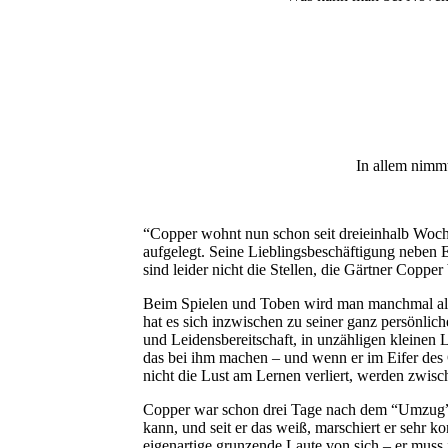
In allem nimmt
“Copper wohnt nun schon seit dreieinhalb Woche
aufgelegt. Seine Lieblingsbeschäftigung neben Es
sind leider nicht die Stellen, die Gärtner Copper
Beim Spielen und Toben wird man manchmal als 
hat es sich inzwischen zu seiner ganz persönl
und Leidensbereitschaft, in unzähligen kleinen 
das bei ihm machen – und wenn er im Eifer des 
nicht die Lust am Lernen verliert, werden zwisc
Copper war schon drei Tage nach dem “Umzug” völ
kann, und seit er das weiß, marschiert er sehr ko
eigenartige grunzende Laute von sich – er muss 