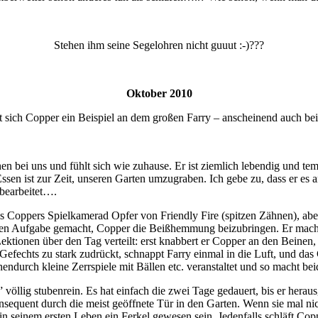
Stehen ihm seine Segelohren nicht guuut :-)???
Oktober 2010
 sich Copper ein Beispiel an dem großen Farry – anscheinend auch bei
n bei uns und fühlt sich wie zuhause. Er ist ziemlich lebendig und te
sen ist zur Zeit, unseren Garten umzugraben. Ich gebe zu, dass er es an
 bearbeitet….
Coppers Spielkamerad Opfer von Friendly Fire (spitzen Zähnen), aber 
ichen Aufgabe gemacht, Copper die Beißhemmung beizubringen. Er mac
Lektionen über den Tag verteilt: erst knabbert er Copper an den Beine
Gefechts zu stark zudrückt, schnappt Farry einmal in die Luft, und da
hendurch kleine Zerrspiele mit Bällen etc. veranstaltet und so macht b
lig stubenrein. Es hat einfach die zwei Tage gedauert, bis er herausg
nsequent durch die meist geöffnete Tür in den Garten. Wenn sie mal nicht
in seinem ersten Leben ein Ferkel gewesen sein. Jedenfalls schläft Co