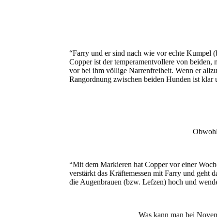
“Farry und er sind nach wie vor echte Kumpel (
Copper ist der temperamentvollere von beiden, m
vor bei ihm völlige Narrenfreiheit. Wenn er allz
Rangordnung zwischen beiden Hunden ist klar un
Obwohl 
“Mit dem Markieren hat Copper vor einer Woche 
verstärkt das Kräftemessen mit Farry und geht d
die Augenbrauen (bzw. Lefzen) hoch und wendet 
Was kann man bei Novembe