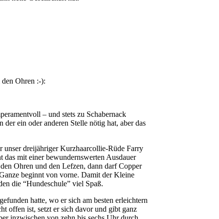
 den Ohren :-):
mperamentvoll – und stets zu Schabernack
 der ein oder anderen Stelle nötig hat, aber das
unser dreijähriger Kurzhaarcollie-Rüde Farry
ht das mit einer bewundernswerten Ausdauer
n, den Ohren und den Lefzen, dann darf Copper
s Ganze beginnt von vorne. Damit der Kleine
eiden die “Hundeschule” viel Spaß.
efunden hatte, wo er sich am besten erleichtern
 offen ist, setzt er sich davor und gibt ganz
pper inzwischen von zehn bis sechs Uhr durch,