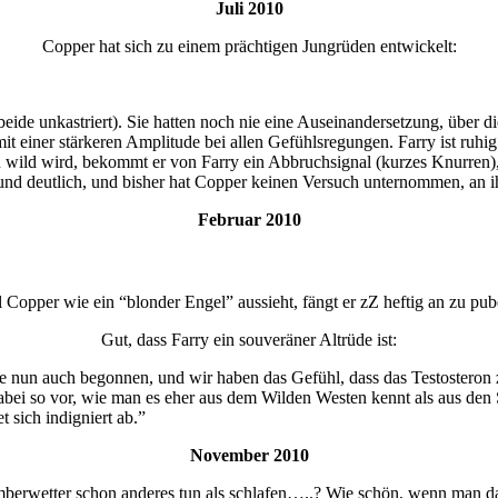
Juli 2010
Copper hat sich zu einem prächtigen Jungrüden entwickelt:
beide unkastriert). Sie hatten noch nie eine Auseinandersetzung, über
it einer stärkeren Amplitude bei allen Gefühlsregungen. Farry ist ruhi
u wild wird, bekommt er von Farry ein Abbruchsignal (kurzes Knurren), 
d deutlich, und bisher hat Copper keinen Versuch unternommen, an ihr
Februar 2010
Copper wie ein “blonder Engel” aussieht, fängt er zZ heftig an zu pube
Gut, dass Farry ein souveräner Altrüde ist:
nun auch begonnen, und wir haben das Gefühl, dass das Testosteron zur
abei so vor, wie man es eher aus dem Wilden Westen kennt als aus den S
sich indigniert ab.”
November 2010
rwetter schon anderes tun als schlafen…..? Wie schön, wenn man dan