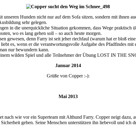
 unseren Hunden nicht nur auf dem Sofa sitzen, sondern mit ihnen auc
usbildung sehr gelegen.
gen in die unerquickliche Situation gekommen, dass Wege praktisch ü
sten, wo es lang gehen soll – so auch heute morgen.
 gewesen, denn Farry ist seit jeher riechfaul (warum hat er bloß eine
h liebt es, wenn er die verantwortungsvolle Aufgabe des Pfadfindes
ie man nur bewundern kann.
t einem wilden Spiel und alle Teilnehmer der Übung LOST IN THE SN
Januar 2014
Grüße von Copper :-):
Mai 2013
et nach wie vor ein Superteam mit Althund Farry. Copper neigt dazu, 
Sicherheit geben. Seine Menschen unterstützen ihn liebevoll und ich 