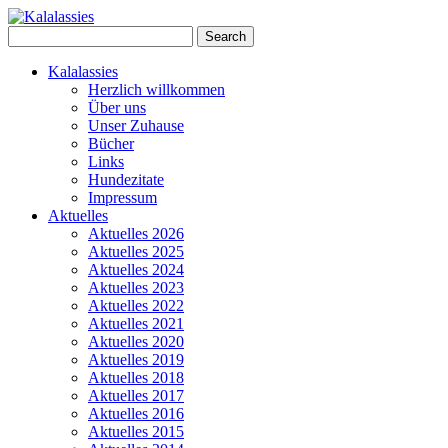
Skip
to
Search
content
for:
Kalalassies
Herzlich willkommen
Über uns
Unser Zuhause
Bücher
Links
Hundezitate
Impressum
Aktuelles
Aktuelles 2026
Aktuelles 2025
Aktuelles 2024
Aktuelles 2023
Aktuelles 2022
Aktuelles 2021
Aktuelles 2020
Aktuelles 2019
Aktuelles 2018
Aktuelles 2017
Aktuelles 2016
Aktuelles 2015