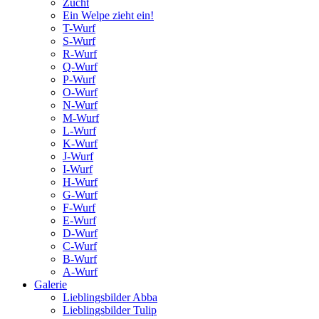
Zucht
Ein Welpe zieht ein!
T-Wurf
S-Wurf
R-Wurf
Q-Wurf
P-Wurf
O-Wurf
N-Wurf
M-Wurf
L-Wurf
K-Wurf
J-Wurf
I-Wurf
H-Wurf
G-Wurf
F-Wurf
E-Wurf
D-Wurf
C-Wurf
B-Wurf
A-Wurf
Galerie
Lieblingsbilder Abba
Lieblingsbilder Tulip