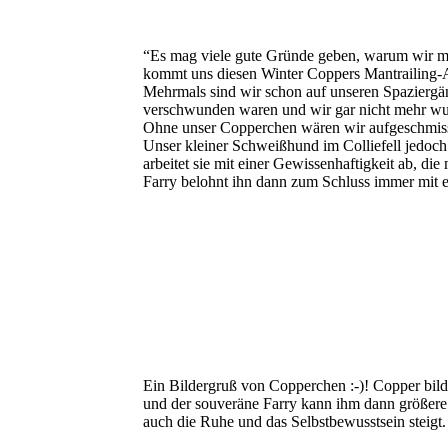
“Es mag viele gute Gründe geben, warum wir mit
kommt uns diesen Winter Coppers Mantrailing-A
Mehrmals sind wir schon auf unseren Spaziergän
verschwunden waren und wir gar nicht mehr wus
Ohne unser Copperchen wären wir aufgeschmissen
Unser kleiner Schweißhund im Colliefell jedoc
arbeitet sie mit einer Gewissenhaftigkeit ab, d
Farry belohnt ihn dann zum Schluss immer mi
Ein Bildergruß von Copperchen :-)! Copper bild
und der souveräne Farry kann ihm dann größere 
auch die Ruhe und das Selbstbewusstsein steigt.