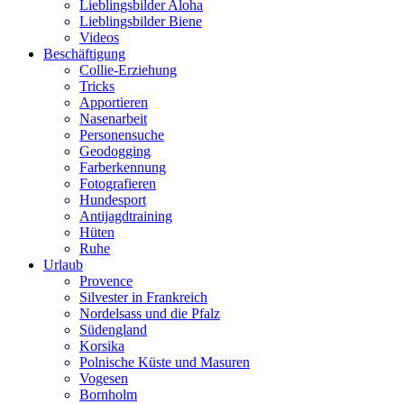
Lieblingsbilder Aloha
Lieblingsbilder Biene
Videos
Beschäftigung
Collie-Erziehung
Tricks
Apportieren
Nasenarbeit
Personensuche
Geodogging
Farberkennung
Fotografieren
Hundesport
Antijagdtraining
Hüten
Ruhe
Urlaub
Provence
Silvester in Frankreich
Nordelsass und die Pfalz
Südengland
Korsika
Polnische Küste und Masuren
Vogesen
Bornholm