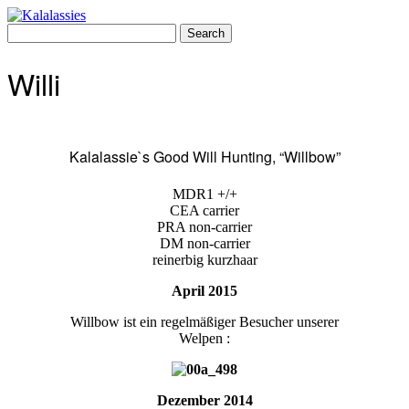
Skip
to
Search
content
for:
Willi
Kalalassie`s Good Will Hunting, “Willbow”
MDR1 +/+
CEA carrier
PRA non-carrier
DM non-carrier
reinerbig kurzhaar
April 2015
Willbow ist ein regelmäßiger Besucher unserer
Welpen
:
Dezember 2014