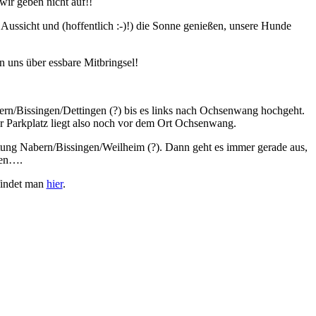
 wir geben nicht auf!!
ussicht und (hoffentlich :-)!) die Sonne genießen, unsere Hunde
uns über essbare Mitbringsel!
ern/Bissingen/Dettingen (?) bis es links nach Ochsenwang hochgeht.
r Parkplatz liegt also noch vor dem Ort Ochsenwang.
tung Nabern/Bissingen/Weilheim (?). Dann geht es immer gerade aus,
ben….
findet man
hier
.