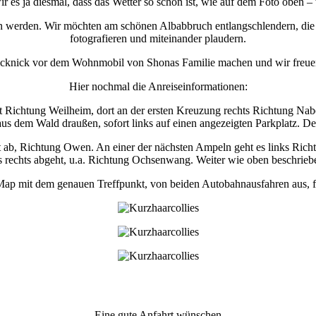
ir es ja diesmal, dass das Wetter so schön ist, wie auf dem Foto oben –
in werden. Wir möchten am schönen Albabbruch entlangschlendern, die A
fotografieren und miteinander plaudern.
icknick vor dem Wohnmobil von Shonas Familie machen und wir freuen 
Hier nochmal die Anreiseinformationen:
t Richtung Weilheim, dort an der ersten Kreuzung rechts Richtung Nab
dem Wald draußen, sofort links auf einen angezeigten Parkplatz. De
t ab, Richtung Owen. An einer der nächsten Ampeln geht es links Rich
es rechts abgeht, u.a. Richtung Ochsenwang. Weiter wie oben beschrie
ap mit dem genauen Treffpunkt, von beiden Autobahnausfahren aus, 
Eine gute Anfahrt wünschen