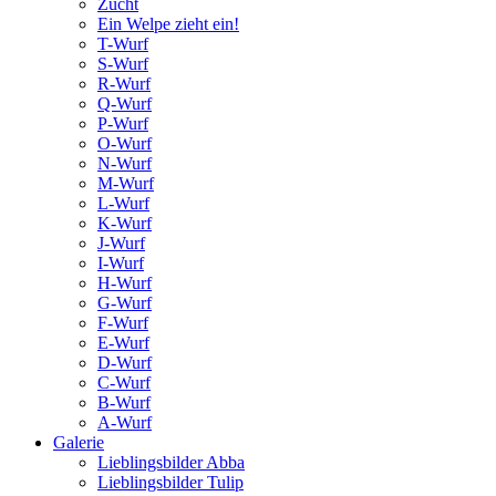
Zucht
Ein Welpe zieht ein!
T-Wurf
S-Wurf
R-Wurf
Q-Wurf
P-Wurf
O-Wurf
N-Wurf
M-Wurf
L-Wurf
K-Wurf
J-Wurf
I-Wurf
H-Wurf
G-Wurf
F-Wurf
E-Wurf
D-Wurf
C-Wurf
B-Wurf
A-Wurf
Galerie
Lieblingsbilder Abba
Lieblingsbilder Tulip