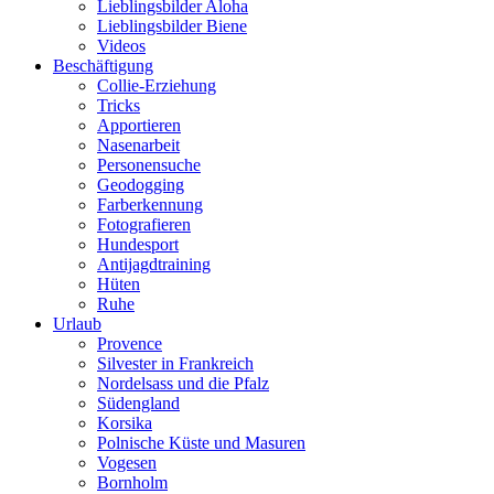
Lieblingsbilder Aloha
Lieblingsbilder Biene
Videos
Beschäftigung
Collie-Erziehung
Tricks
Apportieren
Nasenarbeit
Personensuche
Geodogging
Farberkennung
Fotografieren
Hundesport
Antijagdtraining
Hüten
Ruhe
Urlaub
Provence
Silvester in Frankreich
Nordelsass und die Pfalz
Südengland
Korsika
Polnische Küste und Masuren
Vogesen
Bornholm