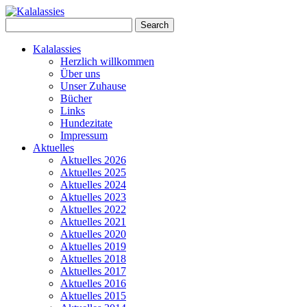
Skip
to
Search
content
for:
Kalalassies
Herzlich willkommen
Über uns
Unser Zuhause
Bücher
Links
Hundezitate
Impressum
Aktuelles
Aktuelles 2026
Aktuelles 2025
Aktuelles 2024
Aktuelles 2023
Aktuelles 2022
Aktuelles 2021
Aktuelles 2020
Aktuelles 2019
Aktuelles 2018
Aktuelles 2017
Aktuelles 2016
Aktuelles 2015