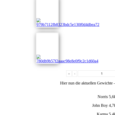
«
‹
Hier nun die aktuellen Gewichte 
Norris
5,6
John Boy
4,7
Karma
5,4