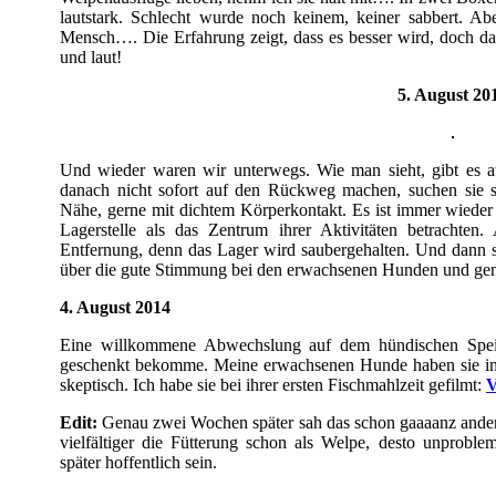
lautstark. Schlecht wurde noch keinem, keiner sabbert. A
Mensch…. Die Erfahrung zeigt, dass es besser wird, doch da
und laut!
5. August 20
Und wieder waren wir unterwegs. Wie man sieht, gibt es a
danach nicht sofort auf den Rückweg machen, suchen sie si
Nähe, gerne mit dichtem Körperkontakt. Es ist immer wieder 
Lagerstelle als das Zentrum ihrer Aktivitäten betrachten
Entfernung, denn das Lager wird saubergehalten. Und dann s
über die gute Stimmung bei den erwachsenen Hunden und ge
4. August 2014
Eine willkommene Abwechslung auf dem hündischen Speise
geschenkt bekomme. Meine erwachsenen Hunde haben sie inz
skeptisch. Ich habe sie bei ihrer ersten Fischmahlzeit gefilmt:
V
Edit:
Genau zwei Wochen später sah das schon gaaaanz anders 
vielfältiger die Fütterung schon als Welpe, desto unproble
später hoffentlich sein.