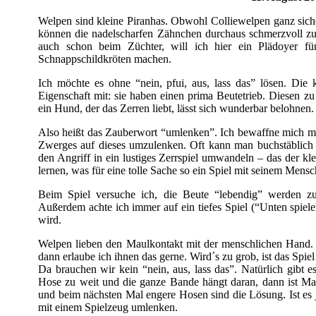
Welpen sind kleine Piranhas. Obwohl Colliewelpen ganz siche
können die nadelscharfen Zähnchen durchaus schmerzvoll zu
auch schon beim Züchter, will ich hier ein Plädoyer f
Schnappschildkröten machen.
Ich möchte es ohne “nein, pfui, aus, lass das” lösen. Die
Eigenschaft mit: sie haben einen prima Beutetrieb. Diesen zu 
ein Hund, der das Zerren liebt, lässt sich wunderbar belohnen.
Also heißt das Zauberwort “umlenken”. Ich bewaffne mich mi
Zwerges auf dieses umzulenken. Oft kann man buchstäblich
den Angriff in ein lustiges Zerrspiel umwandeln – das der kl
lernen, was für eine tolle Sache so ein Spiel mit seinem Mensc
Beim Spiel versuche ich, die Beute “lebendig” werden zu
Außerdem achte ich immer auf ein tiefes Spiel (“Unten spiele
wird.
Welpen lieben den Maulkontakt mit der menschlichen Hand. G
dann erlaube ich ihnen das gerne. Wird´s zu grob, ist das Spiel
Da brauchen wir kein “nein, aus, lass das”. Natürlich gibt es 
Hose zu weit und die ganze Bande hängt daran, dann ist Ma
und beim nächsten Mal engere Hosen sind die Lösung. Ist es
mit einem Spielzeug umlenken.