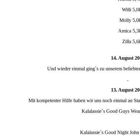
Willi
5,0
Molly
5,0
Amica
5,3
Zilla
5,6
14. August 2
Und wieder einmal ging`s zu unserem beliebte
13. August 2
Mit kompetenter Hilfe haben wir uns noch einmal an St
Kalalassie`s Good Guys Wear
Kalalassie`s Good Night John