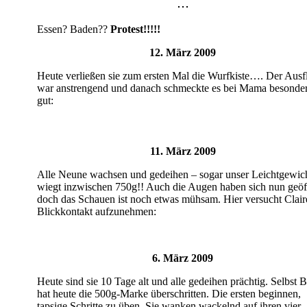
Essen? Baden??
Protest!!!!!
12. März 2009
Heute verließen sie zum ersten Mal die Wurfkiste…. Der Ausf
war anstrengend und danach schmeckte es bei Mama besonde
gut:
11. März 2009
Alle Neune wachsen und gedeihen – sogar unser Leichtgewic
wiegt inzwischen 750g!! Auch die Augen haben sich nun geöf
doch das Schauen ist noch etwas mühsam. Hier versucht Clair
Blickkontakt aufzunehmen:
6. März 2009
Heute sind sie 10 Tage alt und alle gedeihen prächtig. Selbst B
hat heute die 500g-Marke überschritten. Die ersten beginnen,
tapsige Schritte zu üben. Sie wanken wackelnd auf ihren vier