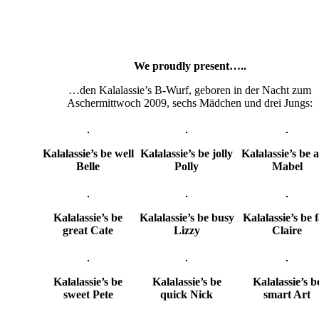
We proudly present…..
…den Kalalassie’s B-Wurf, geboren in der Nacht zum
Aschermittwoch 2009, sechs Mädchen und drei Jungs:
Kalalassie’s be well
Kalalassie’s be jolly
Kalalassie’s be 
Belle
Polly
Mabel
Kalalassie’s be
Kalalassie’s be busy
Kalalassie’s be f
great Cate
Lizzy
Claire
Kalalassie’s be
Kalalassie’s be
Kalalassie’s b
sweet Pete
quick Nick
smart Art