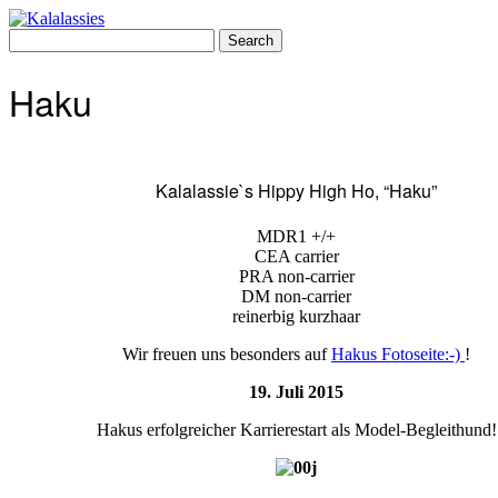
Skip
to
Search
content
for:
Haku
Kalalassie`s Hippy High Ho, “Haku”
MDR1 +/+
CEA carrier
PRA non-carrier
DM non-carrier
reinerbig kurzhaar
Wir freuen uns besonders auf
Hakus Fotoseite:-)
!
19. Juli 2015
Hakus erfolgreicher Karrierestart als Model-Begleithund!