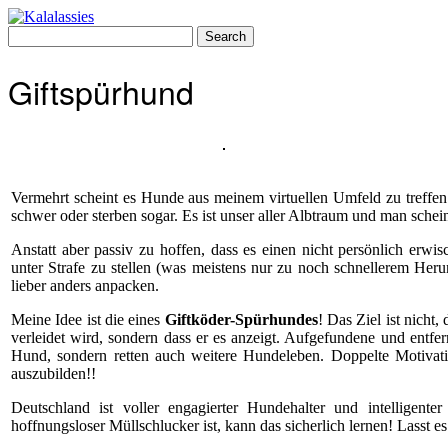
Skip
to
Search
content
for:
Giftspürhund
Vermehrt scheint es Hunde aus meinem virtuellen Umfeld zu treffen
schwer oder sterben sogar. Es ist unser aller Albtraum und man sche
Anstatt aber passiv zu hoffen, dass es einen nicht persönlich erw
unter Strafe zu stellen (was meistens nur zu noch schnellerem Herunt
lieber anders anpacken.
Meine Idee ist die eines
Giftköder-Spürhundes
! Das Ziel ist nich
verleidet wird, sondern dass er es anzeigt. Aufgefundene und entfe
Hund, sondern retten auch weitere Hundeleben. Doppelte Motivat
auszubilden!!
Deutschland ist voller engagierter Hundehalter und intelligent
hoffnungsloser Müllschlucker ist, kann das sicherlich lernen! Lasst