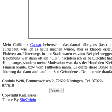
Mein Colliemix
Caspar
beherrschte das damals übrigens (fast) per
aufgebaut, wie ich es heute machen würde, aber es klappte erstaun
Fixieren an. Unterwegs in der Stadt waren es zum Beispiel wegge
Belohnung war dann oft ein “OK”, nachdem ich es begutachtet hatt
Hauptsorge, sondern meine Motivation war, dass der Hund den Klei
Fingern klaute, bzw vom Fußboden nahm. Er durfte diese Dinge al
übertrug das dann auch auf draußen Gefundenes. Drinnen wie draußen
Cordula Weiß, Brunnenwiesen 2, 72622 Nürtingen, Tel. 07022-
977619
Search
for:
Copyright Kalalassies
Theme By
SiteOrigin