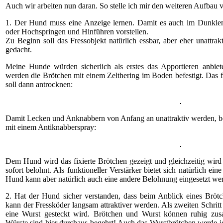
Auch wir arbeiten nun daran. So stelle ich mir den weiteren Aufbau v
1. Der Hund muss eine Anzeige lernen. Damit es auch im Dunklen 
oder Hochspringen und Hinführen vorstellen.
Zu Beginn soll das Fressobjekt natürlich essbar, aber eher unattrak
gedacht.
Meine Hunde würden sicherlich als erstes das Apportieren anbiete
werden die Brötchen mit einem Zelthering im Boden befestigt. Das f
soll dann antrocknen:
Damit Lecken und Anknabbern von Anfang an unattraktiv werden, bes
mit einem Antiknabberspray:
Dem Hund wird das fixierte Brötchen gezeigt und gleichzeitig wird 
sofort belohnt. Als funktioneller Verstärker bietet sich natürlich e
Hund kann aber natürlich auch eine andere Belohnung eingesetzt werd
2. Hat der Hund sicher verstanden, dass beim Anblick eines Brötch
kann der Fressköder langsam attraktiver werden. Als zweiten Schritt
eine Wurst gesteckt wird. Brötchen und Wurst können ruhig zusa
Würste sind hier durchaus begehrt! Auch das Wurstbrötchen werde ic