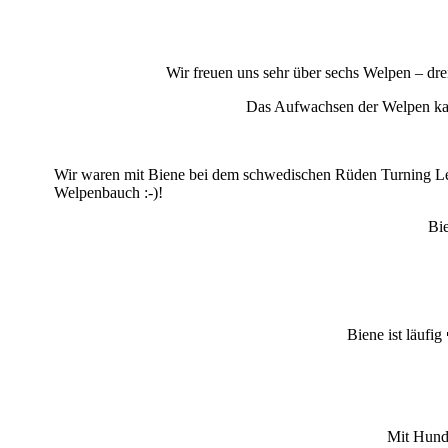
Wir freuen uns sehr über sechs Welpen – drei
Das Aufwachsen der Welpen k
Wir waren mit Biene bei dem schwedischen Rüden Turning Lea
Welpenbauch :-)!
Bi
Biene ist läufig
Mit Hund 