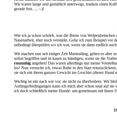
Wir waren lange und gemütlich unterwegs, tranken einen Ka
gerade fest….. :-)!
Wie ich ja schon schrieb, war die Biene von Welpenbeinchen an
Nasenarbeit, eher noch verstärkt. Gehe ich zum Beispiel vo
unbedingt überprüfen wo ich war, wenn sie dann endlich auch
Wir machen nun seit einiger Zeit Mantrailing, gehen es aber sehr
sofort begriffen und ist kaum zu bändigen, wenn sie die Vorb
ruuuuhig
angehen! Das waren allerdings nur meine Vorstellunge
los! Nun versuche ich, etwas Ruhe in den Start reinzuclickern,
sie sich mit ihrem ganzen Gewicht ins Geschirr (dieser Hund m
Wichtig ist mir nach wie vor, sie nicht zu überfordern. Wir 
Anfängerbedingungen kann ich mich aber schon total auf sie 
ich doch schließlich meine Hunde: um gemeinsam mit ihnen Sp
1