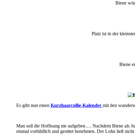
Biene wüns
Platz ist in der kleinst
Biene er
Es gibt nun einen
Kurzhaarcollie-Kalender
mit den wundersc
Man soll die Hoffnung nie aufgeben…. Nachdem Biene als Jun
einmal vorbildlich und gesittet benehmen. Der Lohn ließ nicht