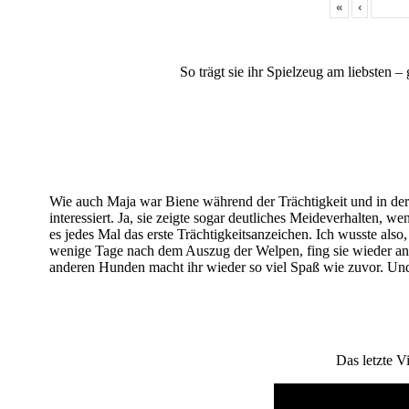
«
‹
So trägt sie ihr Spielzeug am liebsten 
Wie auch Maja war Biene während der Trächtigkeit und in de
interessiert. Ja, sie zeigte sogar deutliches Meideverhalten, w
es jedes Mal das erste Trächtigkeitsanzeichen. Ich wusste al
wenige Tage nach dem Auszug der Welpen, fing sie wieder an,
anderen Hunden macht ihr wieder so viel Spaß wie zuvor. Und
Das letzte V