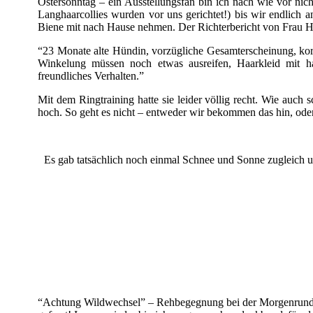
Ostersonntag – ein Ausstellungsfan bin ich nach wie vor nic
Langhaarcollies wurden vor uns gerichtet!) bis wir endlich a
Biene mit nach Hause nehmen. Der Richterbericht von Frau H
“23 Monate alte Hündin, vorzügliche Gesamterscheinung, korr
Winkelung müssen noch etwas ausreifen, Haarkleid mit ha
freundliches Verhalten.”
Mit dem Ringtraining hatte sie leider völlig recht. Wie auch
hoch. So geht es nicht – entweder wir bekommen das hin, oder d
Es gab tatsächlich noch einmal Schnee und Sonne zugleich 
“Achtung Wildwechsel” – Rehbegegnung bei der Morgenrunde