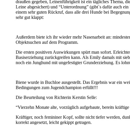
draußen gegeben, Leinenführigkeit ist ein tägliches Thema, di
Leine abgesichert) und “Unterordnung” (gibt`s dafür auch ein
einem sehr guten Rückruf, dass alle drei Hunde bei Begegnung
sehr gut klappt:
Außerdem biete ich ihr wieder mehr Nasenarbeit an: mindesten
Objektsuchen auf dem Programm.
Die ersten positiven Auswirkungen spürt man sofort. Erleichte
Basiserziehung zurückgreifen kann. Als Emily damals mit sieb
noch ein Junghund mit ungefestigter Grunderziehung. Es lohnt 
Biene wurde in Buchloe ausgestellt. Das Ergebnis war ein weite
Bedingungen zum Jugendchampion erfüllt!!!
Die Beurteilung von Richterin Kerstin Selle:
“Vierzehn Monate alte, vorzüglich aufgebaute, bereits kräftig
Kräftiger, noch femininer Kopf, sollte nicht tiefer werden, d
korrekt angesetzt, leicht gekippt getragen.