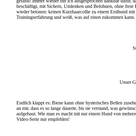
gefasst! Immer wieder bin ich ausgesprochen dankbar dafür, da
beschäftigt, mit Sichern, Umlenken und Belohnen, ohne freie 
wieder betonen: keinen Kurzhaarcollie zu einem Ersthund mit a
Trainingserfahrung und weiß, was auf einen zukommen kann. F
S
Unser Go
Endlich klappt es: Biene kann ohne hysterisches Bellen zuseh
an mir, dass es so lange dauerte, bis sie verstand, was gewüns
aufgebaut. Wie man es macht mit nur einem Hund von mehreren
Video-Serie nur empfehlen!