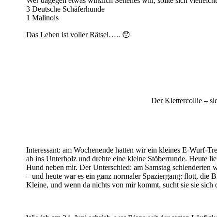
Wer dagegen etwas wirklich Seltenes will, sollte sich vielleic
3 Deutsche Schäferhunde
1 Malinois
Das Leben ist voller Rätsel….. 😯
Der Klettercollie – s
Interessant: am Wochenende hatten wir ein kleines E-Wurf-T
ab ins Unterholz und drehte eine kleine Stöberrunde. Heute li
Hund neben mir. Der Unterschied: am Samstag schlenderten w
– und heute war es ein ganz normaler Spaziergang: flott, die B
Kleine, und wenn da nichts von mir kommt, sucht sie sie sich