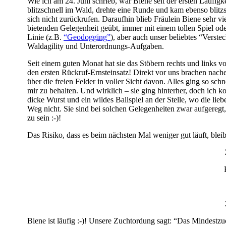
Wie ich am 24. Juni schrieb, war Biene seit der ersten Läufigke
blitzschnell im Wald, drehte eine Runde und kam ebenso blitz
sich nicht zurückrufen. Daraufhin blieb Fräulein Biene sehr vi
bietenden Gelegenheit geübt, immer mit einem tollen Spiel ode
Linie (z.B.
“Geodogging”
), aber auch unser beliebtes “Verstec
Waldagility und Unterordnungs-Aufgaben.
Seit einem guten Monat hat sie das Stöbern rechts und links vom
den ersten Rückruf-Ernsteinsatz! Direkt vor uns brachen nac
über die freien Felder in voller Sicht davon. Alles ging so sch
mir zu behalten. Und wirklich – sie ging hinterher, doch ich
dicke Wurst und ein wildes Ballspiel an der Stelle, wo die l
Weg nicht. Sie sind bei solchen Gelegenheiten zwar aufgeregt
zu sein :-)!
Das Risiko, dass es beim nächsten Mal weniger gut läuft, bleib
Biene ist läufig :-)! Unsere Zuchtordung sagt: “Das Mindestzu