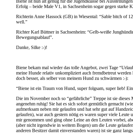
Biene ist nun alt genug für die Jugendklasse bei Ausstellun
Erfolg – beide Male V1, in Sachsenheim sogar gegen starke 
Richterin Anne Hassock (GB) in Wiesental: “Sable bitch of 12
well.”
Richter Karl Büttner in Sachsenheim: “Gelb-weiße Junghündin,
Bewegungsablauf”.
Danke, Silke :-)!
Biene bekam mal wieder das tolle Angebot, zwei Tage “Urlaub
meine Hunde relativ unkompliziert auch fremdbetreut werden kö
doch besser, als selber von meinem Hund zu schwärmen :-):
“Biene ist ein Traum von Hund, super folgsam, super lieb! Ein
Die im November noch so “gefährliche” Treppe ist sie dieses M
angenehm ruhig! Sie hat es sich sofort gemütlich gemacht (wi
aufmerksam neben mir gelaufen und hat sehr gut auf Handzeich
gelaufen), war auch gestern nötig es waren super viele Leute 
mir genommen und ging ohne Leine an den Leuten vorbei, abe
(aber nicht irgendwie in weitem Bogen) um die Leute gelauf
anderen Besitzer damit einverstanden waren) ist sie ganz langsa