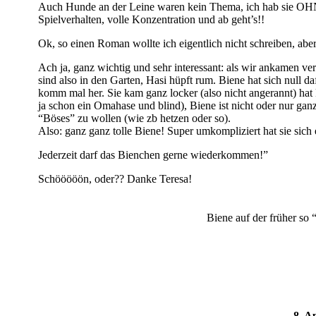
Auch Hunde an der Leine waren kein Thema, ich hab sie OHN
Spielverhalten, volle Konzentration und ab geht’s!!
Ok, so einen Roman wollte ich eigentlich nicht schreiben, aber
Ach ja, ganz wichtig und sehr interessant: als wir ankamen v
sind also in den Garten, Hasi hüpft rum. Biene hat sich null 
komm mal her. Sie kam ganz locker (also nicht angerannt) hat 
ja schon ein Omahase und blind), Biene ist nicht oder nur ga
“Böses” zu wollen (wie zb hetzen oder so).
Also: ganz ganz tolle Biene! Super umkompliziert hat sie sich 
Jederzeit darf das Bienchen gerne wiederkommen!”
Schööööön, oder?? Danke Teresa!
Biene auf der früher so 
8. A