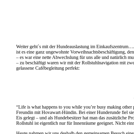
Weiter geht`s mit der Hundeauslastung im Einkaufszentrum…. V
ist es eine ganz ungewohnte Vorweihnachtsbeschäftigung, de
– es war eine nette Abwechslung für uns alle und natürlich mu
– zu beschäftigt waren wir mit der Rollstuhlnavigation mit z
gelassene Cafébegleitung perfekt:
“Life is what happens to you while you’re busy making other
Freundin mit Hovawart-Hündin. Bei einer Hunderunde fiel sie 
Eis gelegt – und als Hundebesitzer hat man das zusätzliche
Rollstuhl ist eigentlich nur für Innenräume geeignet. Nicht ei
Heute nahmen wir uns deshalb den gemeinsamen Besuch eines g