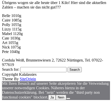
Übrigens wogen sie alle heute über 1 Kilo! Hier sind die aktuellen
Zahlen – machen sie das nicht gut???
Belle 1010g
Caire 1085g
Polly 1055g
Lizzy 1115g
Mabel 1120g
Cate 1030g
Art 1055g
Nick 1075g
Pete 1040g
Cordula Weiß, Brunnenwiesen 2, 72622 Nürtingen, Tel. 07022-
977619
Search for:
Copyright Kalalassies
Theme By
SiteOrigin
Mit Ihren Besuch auf unserer Seite akzeptieren Sie die Verwendung
unserer notwendigen Cookies. Näheres hierzu in der
Datenschutzerklärung. Bei "nein" werden die "third party non
functional cookies" blockiert.
Ja
Nein