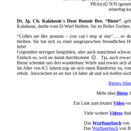
PRArcd2 N/N (genetisc
reinerbig k
Dt. Jg. Ch. Kalalassie`s Dear Bonnie Bee, “Biene”
, geb
Kalalassie, durfte vom D-Wurf bleiben. Sie ist Belles Tochter
“Collies are like peanuts – you can´t stop at one”…. so d
bleiben. Sie hat sich zu einer ausgesprochen freundlichen 
liebt!
Gegenüber nervigen Jungrüden, aber auch manchmal schwach
Einfach so, weil sie damit durchkommt 😐 . Tja, auch erwac
Biene schenkte uns drei wunderbare Würfe und erwies sich als
Im Alter von 8,5 Jahren zog sie sich einen Bänderriss zu, von
erholt. Inzwischen ist sie fast 14 Jahre alt und wir hoffen n
Bienes Ahne
Mehr über
Biene
l
Ein Link zum letzten
Video
von
Viele weitere
Videos
find
Das
Wurftagebuch
von 
Das
Wurftagebuch
von Bi