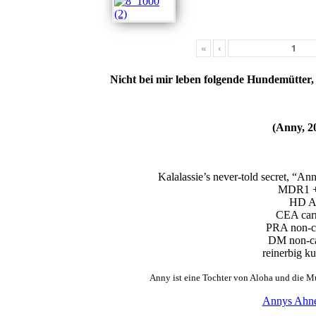
«
‹
Nicht bei mir leben folgende Hundemütter, 
(Anny, 2
Kalalassie’s never-told secret, “A
MDR1 +
HD 
CEA carr
PRA non-ca
DM non-ca
reinerbig k
Anny ist eine Tochter von Aloha und die M
Annys Ahne