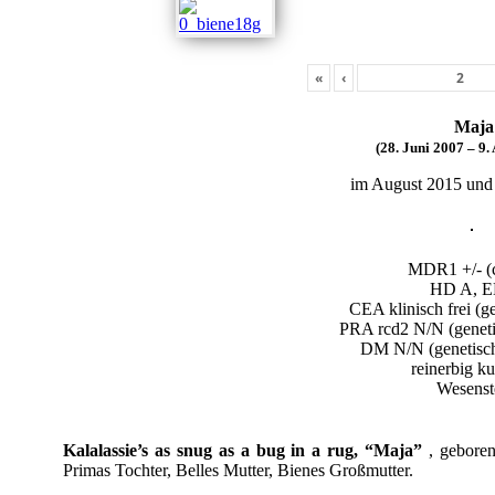
«
‹
Maja
(28. Juni 2007 – 9.
im August 2015 und
MDR1 +/- (c
HD A, E
CEA klinisch frei (ge
PRA rcd2 N/N (genetis
DM N/N (genetisch 
reinerbig k
Wesenst
Kalalassie’s as snug as a bug in a rug, “Maja”
, geboren
Primas Tochter, Belles Mutter, Bienes Großmutter.