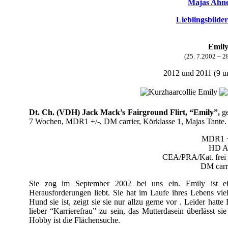
Majas Ahne
Lieblingsbilder
Emil
(25. 7.2002 – 2
2012 und 2011 (9 un
Dt. Ch. (VDH)
Jack Mack’s Fairground Flirt, “Emily”,
g
7 Wochen, MDR1 +/-, DM carrier, Körklasse 1, Majas Tante.
MDR1 +
HD 
CEA/PRA/Kat. frei 
DM carr
Sie zog im September 2002 bei uns ein. Emily ist ei
Herausforderungen liebt. Sie hat im Laufe ihres Lebens viel
Hund sie ist, zeigt sie sie nur allzu gerne vor . Leider hat
lieber “Karrierefrau” zu sein, das Mutterdasein überlässt si
Hobby ist die Flächensuche.