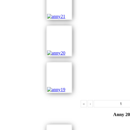
«
‹
Anny 20