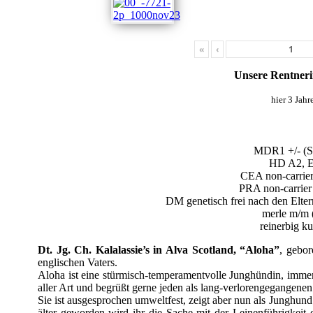
«
‹
Unsere Rentner
hier 3 Jahre
MDR1 +/- (S
HD A2, 
CEA non-carrier
PRA non-carrier
DM genetisch frei nach den Elter
merle m/m (
reinerbig k
Dt. Jg. Ch. Kalalassie’s in Alva Scotland, “Aloha”
, gebor
englischen Vaters.
Aloha ist eine stürmisch-temperamentvolle Junghündin, imme
aller Art und begrüßt gerne jeden als lang-verlorengegangenen
Sie ist ausgesprochen umweltfest, zeigt aber nun als Junghun
älter geworden wird ihr die Sache mit der Leinenführigkei