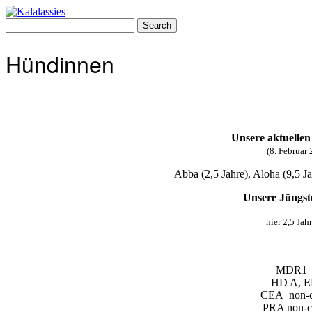
Skip
to
Search
content
for:
Hündinnen
Unsere aktuelle
(8. Februar
Abba (2,5 Jahre), Aloha (9,5 Ja
Unsere Jüngs
hier 2,5 Jahr
MDR1 +
HD A, E
CEA non-ca
PRA non-ca