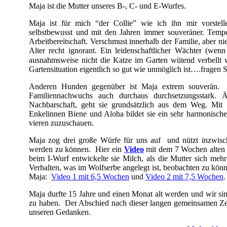
Maja ist die Mutter unseres B-, C- und E-Wurfes.
Maja ist für mich “der Collie” wie ich ihn mir vorstell
selbstbewusst und mit den Jahren immer souveräner. Tempera
Arbeitbereitschaft. Verschmust innerhalb der Familie, aber 
Alter recht ignorant. Ein leidenschaftlicher Wächter (we
ausnahmsweise nicht die Katze im Garten wütend verbellt 
Gartensituation eigentlich so gut wie unmöglich ist….fragen 
Anderen Hunden gegenüber ist Maja extrem souverän. I
Familiennachwuchs auch durchaus durchsetzungsstark
Nachbarschaft, geht sie grundsätzlich aus dem Weg. Mit 
Enkelinnen Biene und Aloha bildet sie ein sehr harmonische
vieren zuzuschauen.
Maja zog drei große Würfe für uns auf und nützt inzwisc
werden zu können. Hier ein
Video
mit dem 7 Wochen alten 
beim I-Wurf entwickelte sie Milch, als die Mutter sich me
Verhalten, was im Wolfserbe angelegt ist, beobachten zu k
Maja:
Video 1 mit 6,5 Wochen
und
Video 2 mit 7,5 Wochen
.
Maja durfte 15 Jahre und einen Monat alt werden und wir si
zu haben. Der Abschied nach dieser langen gemeinsamen Zeit 
unseren Gedanken.