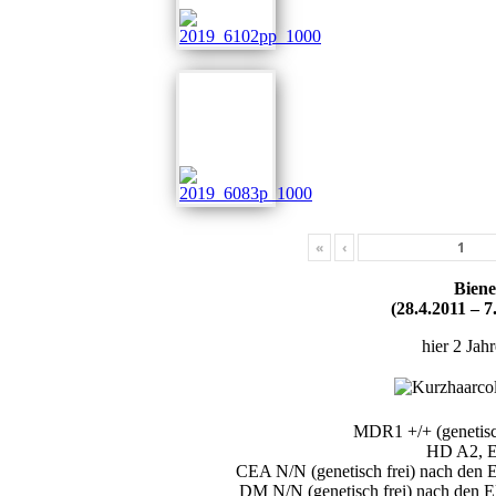
«
‹
Biene
(28.4.2011 – 7
hier 2 Jahr
MDR1 +/+ (genetisch
HD A2, 
CEA N/N (genetisch frei) nach den El
DM N/N (genetisch frei) nach den El