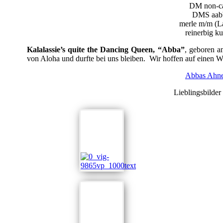
DM non-ca
DMS aab
merle m/m (L
reinerbig k
Kalalassie’s quite the Dancing Queen, “Abba”
, geboren a
von Aloha und durfte bei uns bleiben. Wir hoffen auf einen 
Abbas Ahne
Lieblingsbilde