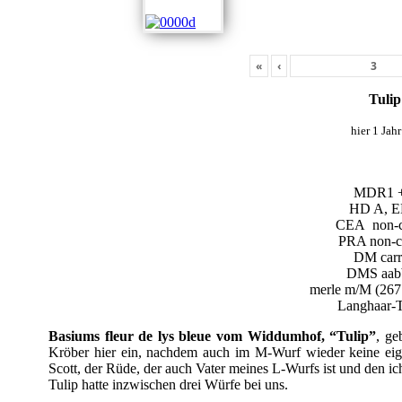
«
‹
Tulip
hier 1 Jahr
MDR1 +
HD A, E
CEA non-ca
PRA non-ca
DM carr
DMS aab
merle m/M (267 
Langhaar-T
Basiums fleur de lys bleue vom Widdumhof, “Tulip”
, ge
Kröber hier ein, nachdem auch im M-Wurf wieder keine eige
Scott, der Rüde, der auch Vater meines L-Wurfs ist und den ic
Tulip hatte inzwischen drei Würfe bei uns.