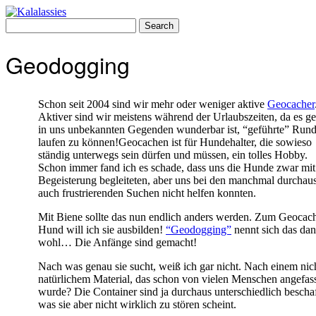
Skip
to
Search
content
for:
Geodogging
Schon seit 2004 sind wir mehr oder weniger aktive
Geocacher
Aktiver sind wir meistens während der Urlaubszeiten, da es g
in uns unbekannten Gegenden wunderbar ist, “geführte” Run
laufen zu können!Geocachen ist für Hundehalter, die sowieso
ständig unterwegs sein dürfen und müssen, ein tolles Hobby.
Schon immer fand ich es schade, dass uns die Hunde zwar mit
Begeisterung begleiteten, aber uns bei den manchmal durchau
auch frustrierenden Suchen nicht helfen konnten.
Mit Biene sollte das nun endlich anders werden. Zum Geocac
Hund will ich sie ausbilden!
“Geodogging”
nennt sich das da
wohl… Die Anfänge sind gemacht!
Nach was genau sie sucht, weiß ich gar nicht. Nach einem nic
natürlichem Material, das schon von vielen Menschen angefas
wurde? Die Container sind ja durchaus unterschiedlich bescha
was sie aber nicht wirklich zu stören scheint.