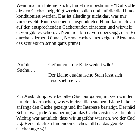
Wenn man im Internet sucht, findet man bestimmte “Duftstoffe
die den Caches beigefügt werden sollen und auf die die Hund
konditioniert werden. Das ist allerdings nicht das, was mir
vorschwebt. Einen solcherart ausgebildeten Hund kann ich ja 
auf den entsprechenden Cacherunden einsetzen und wieviele
davon gibt es schon…. Nein, ich bin davon überzeugt, dass 
durchaus lernen können, Normalcaches anzuzeigen. Biene ma
das schließlich schon ganz prima!
Auf der
Gefunden – die Rute wedelt wild!
Suche….
Der kleine quadratische Stein lässt sich
herausnehmen…
Zur Ausbildung: wie bei allen Suchaufgaben, müssen wir den
Hunden klarmachen, was wir eigentlich suchen. Biene habe i
anfangs den Cache gezeigt und ihr Interesse bestätigt. Der näc
Schritt war, jede Annäherung an das Cacheversteck zu belohn
Wichtig war natürlich, dass wir ungefähr wussten, wo der Cac
lag. Bei einfach zu findenden Caches hilft da das geübte
Cacherauge :-)!